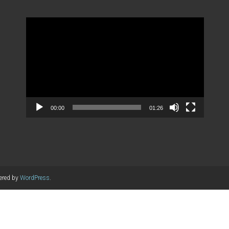
Videospeler
00:00
01:26
ered by
WordPress
.