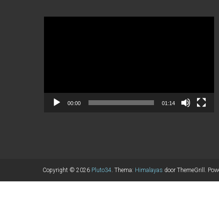
Videospeler
00:00
01:14
Copyright © 2026
Pluto34
. Thema:
Himalayas
door ThemeGrill. Pow