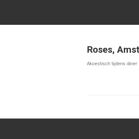
Ga
PLUTO34
naar
de
inhoud
Geen
standaard
coverband
Roses, Ams
Akoestisch tijdens diner