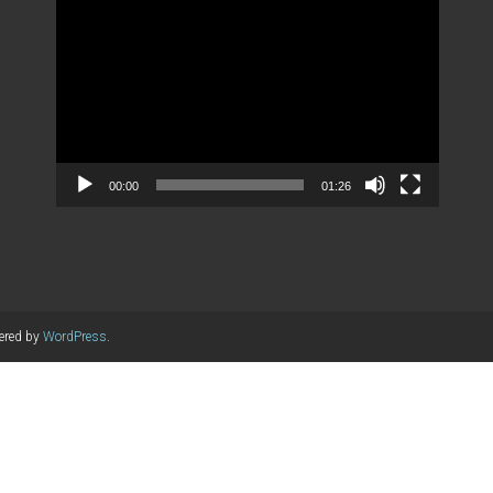
Videospeler
00:00
01:26
ered by
WordPress
.