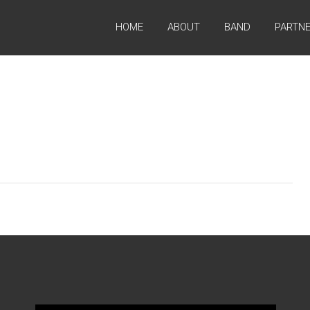
HOME
ABOUT
BAND
PARTN