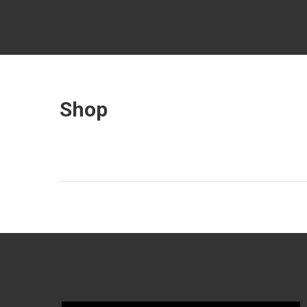
Ga
PLUTO34
naar
de
inhoud
Geen
standaard
coverband
Shop